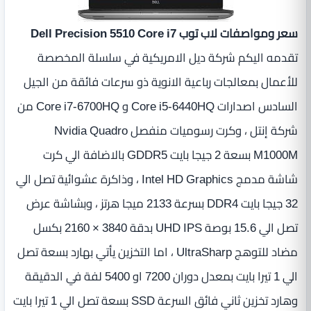
سعر ومواصفات لاب توب Dell Precision 5510 Core i7
تقدمه اليكم شركة ديل الامريكية في سلسلة المخصصة
للأعمال بمعالجات رباعية الانوية ذو سرعات فائقة من الجيل
السادس اصدارات Core i5-6440HQ و Core i7-6700HQ من
شركة إنتل ، وكرت رسوميات منفصل Nvidia Quadro
M1000M بسعة 2 جيجا بايت GDDR5 بالاضافة الي كرت
شاشة مدمج Intel HD Graphics ، وذاكرة عشوائية تصل الي
32 جيجا بايت DDR4 بسرعة 2133 ميجا هرتز ، وبشاشة عرض
تصل الي 15.6 بوصة UHD IPS بدقة 3840 × 2160 بكسل
مضاد للتوهج UltraSharp ، اما التخزين يأتي بهارد بسعة تصل
الي 1 تيرا بايت بمعدل دوران 7200 او 5400 لفة في الدقيقة
وهارد تخزين ثاني فائق السرعة SSD بسعة تصل الي 1 تيرا بايت