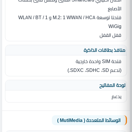
الأصابع
فتحتا توسعة M.2: 1 WWAN / HCA و 1 WLAN / BT /
WiGig
قفل القفل
منافذ بطاقات الذاكرة
فتحة SIM‏ واحدة خارجية
(تدعم SD‏، SDHC‏، SDXC‏.)
لوحة المفاتيح
يدعم
الوسائط المتعددة ( MutiMedia )