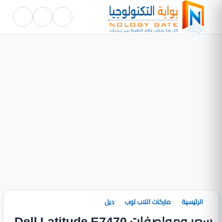
الرئيسية
ماركات اللاب توب
ديل
سعر ومواصفات Dell Latitude E7470