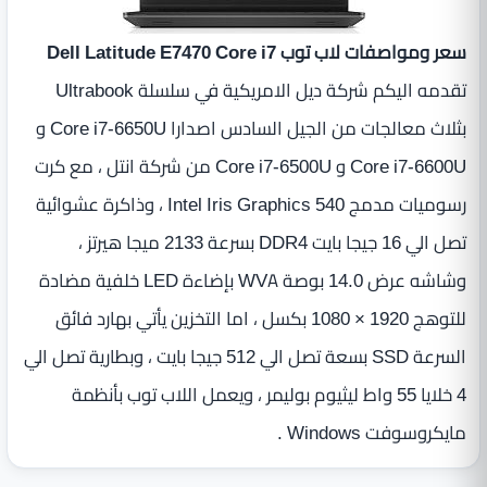
سعر ومواصفات لاب توب Dell Latitude E7470 Core i7
تقدمه اليكم شركة ديل الامريكية في سلسلة Ultrabook
بثلاث معالجات من الجيل السادس اصدارا Core i7-6650U و
Core i7-6600U و Core i7‎-6500U من شركة انتل ، مع كرت
رسوميات مدمج Intel Iris Graphics 540 ، وذاكرة عشوائية
تصل الي 16 جيجا بايت DDR4 بسرعة 2133 ميجا هيرتز ،
وشاشه عرض 14.0 بوصة WVA بإضاءة LED‏ خلفية مضادة
للتوهج 1920‏ ‏×‏ 1080 بكسل ، اما التخزين يأتي بهارد فائق
السرعة SSD بسعة تصل الي 512 جيجا بايت ، وبطارية تصل الي
4‏ خلايا ‏55 واط ليثيوم بوليمر ، ويعمل اللاب توب بأنظمة
مايكروسوفت Windows .