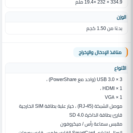
334.9 ‏×‏ 232 ‏×‏19.4‏ ملم
الوزن
بدءًا من 1.50‏ كجم
منافذ الإدخال والإخراج
الأنواع
3 × USB 3.0 (واحد مع PowerShare) ،
1 × HDMI ،
1 × VGA
موصل الشبكة (RJ-45) ، خيار علبة بطاقة SIM الخارجية
قارئ بطاقة الذاكرة SD 4.0
مقبس سماعة رأس / ميكروفون
اتصال اختياري SmartCard القارئ ولمس قارئ بصمات