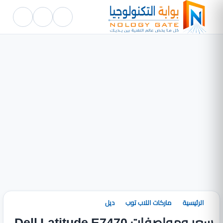
الرئيسية
ماركات اللاب توب
ديل
سعر ومواصفات Dell Latitude E7470