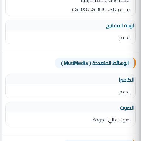
فتحة SIM‏ واحدة خارجية
(تدعم SD‏، SDHC‏، SDXC‏.)
لوحة المفاتيح
يدعم
الوسائط المتعددة ( MutiMedia )
الكاميرا
يدعم
الصوت
صوت عالي الجودة