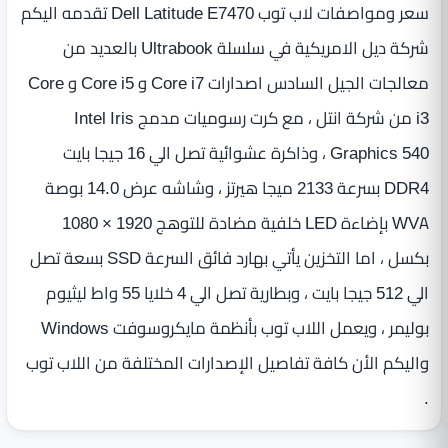
سعر ومواصفات لاب توب Dell Latitude E7470 تقدمه اليكم
شركة ديل الامريكية في سلسلة Ultrabook بالعديد من
معالجات الجيل السادس اصدارات Core i7 و Core i5 و Core
i3 من شركة انتل ، مع كرت رسوميات مدمج Intel Iris
Graphics 540 ، وذاكرة عشوائية تصل الي 16 جيجا بايت
DDR4 بسرعة 2133 ميجا هيرتز ، وشاشه عرض 14.0 بوصة
WVA بإضاءة LED‏ خلفية مضادة للتوهج 1920‏ ‏×‏ 1080
بكسل ، اما التخزين يأتي بهارد فائق السرعة SSD بسعة تصل
الي 512 جيجا بايت ، وبطارية تصل الي 4‏ خلايا ‏55 واط ليثيوم
بوليمر ، ويعمل اللاب توب بأنظمة مايكروسوفت Windows
واليكم الأن كافة تفاصيل الإصدارات المختلفة من اللاب توب
.