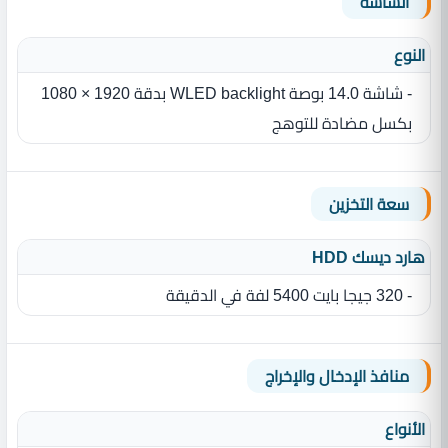
الشاشة
النوع
- شاشة 14.0 بوصة WLED backlight بدقة 1920 × 1080
بكسل مضادة للتوهج
سعة التخزين
هارد ديسك HDD
- 320 جيجا بايت 5400 لفة في الدقيقة
منافذ الإدخال والإخراج
الأنواع