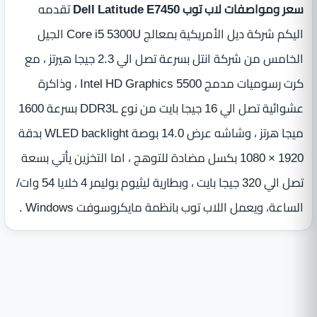
سعر ومواصفات لاب توب Dell Latitude E7450
تقدمه
اليكم شركة ديل الأمريكية بمعالج Core i5 5300U الجيل
الخامس من شركة انتل بسرعة تصل الي 2.3 جيجا هيرتز ، مع
كرت رسوميات مدمج Intel HD Graphics 5500 ، وذاكرة
عشوائية تصل الي 16 جيجا بايت من نوع DDR3L بسرعة 1600
ميجا هرتز ، وشاشه عرض 14.0 بوصة WLED backlight بدقة
1920 × 1080 بكسل مضادة للتوهج ، اما التخزين يأتي بسعة
تصل الي 320 جيجا بايت ، وبطارية ليثيوم بوليمر 4 خلايا 54 وات/
الساعة، ويعمل اللاب توب بانظمة مايكروسوفت Windows .