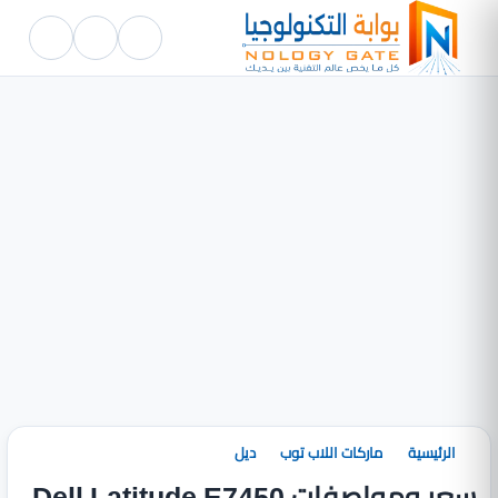
الرئيسية
ماركات اللاب توب
ديل
سعر ومواصفات Dell Latitude E7450