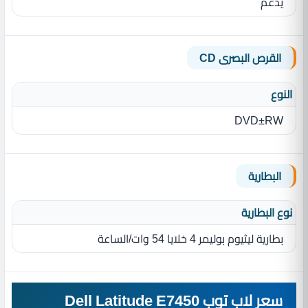
يدعم
القرص البصرى CD
النوع
DVD±RW
البطارية
نوع البطارية‏
بطارية ليثيوم بوليمر 4 خلايا 54 وات/الساعة
سعر لاب توب Dell Latitude E7450