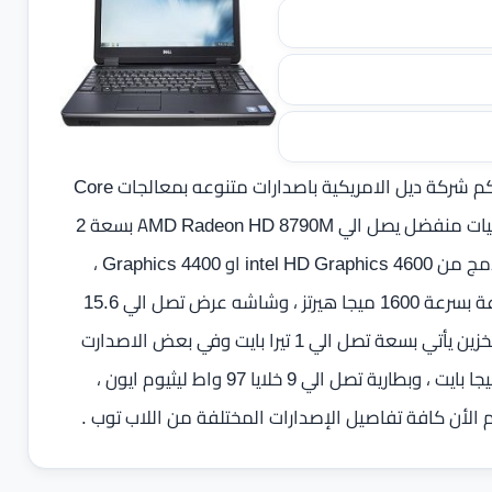
تقدمه اليكم شركة ديل الامريكية باصدارات متنوعه بمعالجات Core
i7 و Core i5 من الجيل الرابع من شركة انتل ، مع كرت رسوميات منفضل يصل الي AMD Radeon HD 8790M بسعة 2
جيجا بايت GDDR5 وبعض الاصدارات تأتي بكرت رسوميات مدمج من intel HD Graphics 4600 او Graphics 4400 ،
وذاكرة عشوائية تصل الي 16 جيجا بايت من نوع DDR3L بسرعة بسرعة 1600 ميجا هيرتز ، وشاشه عرض تصل الي 15.6
بوصة FHD بدقة 1920 × 1080 بكسل مضاد للتوهج ‏، اما التخزين يأتي بسعة تصل الي 1 تيرا بايت وفي بعض الاصدارت
هارد تخزين من نوع SSD فائق السرعة بسعة تصل الي 256 جيجا بايت ، وبطارية تصل الي 9 خلايا 97 واط ليثيوم ايون ،