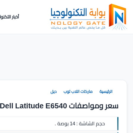
أخبار التكنول
الرئيسية
ماركات اللاب توب
ديل
سعر ومواصفات Dell Latitude E6540
حجم الشاشة :
14 بوصة .