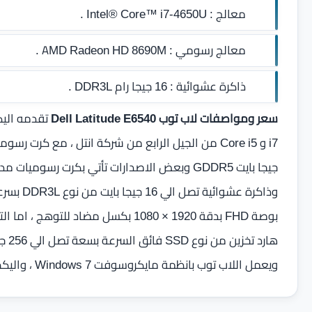
معالج :
Intel® Core™ i7-4650U .
معالج رسومي :
AMD Radeon HD 8690M .
ذاكرة عشوائية :
16 جيجا رام DDR3L
.
سعر ومواصفات لاب توب Dell Latitude E6540
ويعمل اللاب توب بانظمة مايكروسوفت Windows 7 ، واليكم الأن كافة تفاصيل الإصدارات المختلفة من اللاب توب .