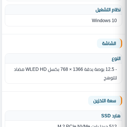
نظام التشغيل
Windows 10
الشاشة
النوع
- 12.5 بوصة بدقة 1366 × 768 بكسل WLED HD مضاد
للتوهج
سعة التخزين
هارد SSD
512 جيجا بايت M.2 PCIe NVMe