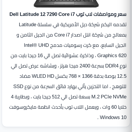
سعر ومواصفات لاب توب Dell Latitude 12 7290 Core i7
تقدمه اليكم شركة ديل الأمريكية في سلسلة Latitude
بمعالج من شركة انتل اصدار Core i7 من الجيل الثامن و
الجيل السابع، مع كرت رسوميات مدمج Intel® UHD
Graphics 620 ، وذاكرة عشوائية تصل الي 16 جيجا بايت من
نوع DDR4 بسرعة 2400 ميجا هرتز ، وبشاشه عرض تصل الي
12.5 بوصة بدقة 1366 × 768 بكسل WLED HD مضاد
للتوهج ، اما التخزين يأتي بهارد فائق السرعة من نوع SSD
M.2 PCIe NVMe بسعة تصل الي 512 جيجا بايت ، وبطارية 4
خلايا 60 وات ، ويعمل اللاب توب بأحدث انظمة مايكروسوفت
Windows 10 .