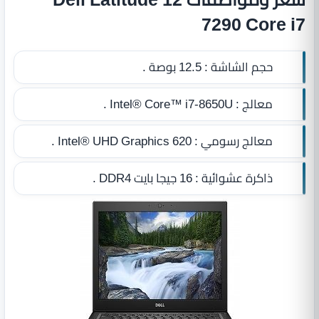
7290 Core i7
حجم الشاشة :
12.5 بوصة .
معالج :
Intel® Core™ i7-8650U .
معالج رسومي :
Intel® UHD Graphics 620 .
ذاكرة عشوائية :
16 جيجا بايت DDR4‏
.