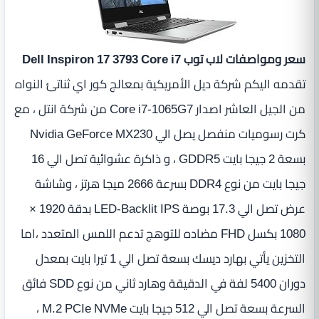
سعر ومواصفات لاب توب Dell Inspiron 17 3793 Core i7
تقدمه اليكم شركة ديل الأمريكية بمعالج كور اي ثناتئ النواه
من الجيل العاشر اصدار Core i7-1065G7 من شركة انتل ، مع
كرت رسوميات منفصل يصل الي Nvidia GeForce MX230
بسعة 2 جيجا بايت GDDR5 ، و ذاكرة عشوائية تصل الي 16
جيجا بايت من نوع DDR4 بسرعة 2666 ميجا هرتز ، وشاشة
عرض تصل الي 17.3 بوصة LED-Backlit IPS بدقة 1920 ×
1080 بكسل FHD مضاده للتوهج تدعم اللمس المتعدد ،اما
التخزين يأتي بهارد ديسك بسعة تصل الي 1 تيرا بايت بمعدل
دوران 5400 لفة في الدقيقة وهارد ثاني من نوع SDD فائق
السرعة بسعة تصل الي 512 جيجا بايت M.2 PCIe NVMe ،