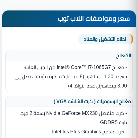
سعر ومواصفات اللاب توب
نظام التشغيل والعتاد
المٌعالج
- معالج Intel® Core™ i7-1065G7 من الجيل العاشر
بسرعة 1.30 جيجاهرتز ‏(‏8 ميجابايت ذاكرة مؤقتة ، تصل إلى
3.90 جيجاهيرتز، عدد النواة‏:‏ 4‏)‏
معُالج الرسوميات ( كرت الشاشه VGA )
- كرت منفصل Nvidia GeForce MX230 بسعة 2 جيجا
بايت GDDR5
- كرت مدمج Intel Iris Plus Graphics