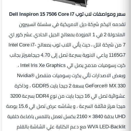
سعر ومواصفات لاب توب Dell Inspiron 15 7506 Core I7
تقدمه اليكم شركة ديل الامريكية في سلسلة انسبيرون
المتحولة 2 في 1 المزودة بمعالج الجيل الحادي عشر كور اي
7 من شركة انتل ، حيث يأتي اللاب توب بمعالج Intel Core i7-
1165G7 رباعي الانوية بسرعة تصل إلى 4.70 جيجاهيرتز بجانب
كرت رسوميات مدمج يصل الي Intel Iris Xe Graphics ،
وبعض الاصدارات تأتي بكرت رسوميات منفصل Nvidia®
GeForce® MX 330 بسعة 2 جيجا بايت GDDR5 ، وذاكرة
عشوائية تصل الي 16 جيجا بايت من نوع DDR4 بسرعة 3200
ميجا هرتز فائقة السرعة ، و بشاشه عرض تصل الي 15.6 بوصة
UHD بدقة 3840 × 2160 بكسل تعمل باللمس باضاءة خلفية
WVA LED-Backlit مع دعم الكتابة علي الشاشة بالقلم