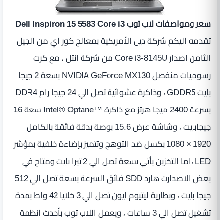
سعر ومواصفات لاب توب Dell Inspiron 15 5583 Core i3
تقدمه اليكم شركة ديل الأمريكية بمعالج كور اي من الجيل
الثامن اصدار Core i3-8145U من شركة انتل ، مع كرت
رسوميات منفصل NVIDIA GeForce MX130 بسعة 2 جيجا
بايت GDDR5 ، وذاكرة عشوائية تصل الي 24 جيجا رام DDR4
بسرعة 2400 ميجا هرتز مع ذاكرة Intel® Optane™‎ سعة 16
جيجابايت ، وشاشة عرض 15.6 بوصة بدقة فائقة بالكامل
1920 × 1080 بكسل ضد التوهج وتتميز بإضاءة خلفية بمؤشر
LED ،اما التخزين يأتي بسعة تصل الي 2 تيرا بايت ومتاح في
بعض الاصدارت هارد SDD فائق السرعة بسعة تصل الي 512
جيجا بايت ، وبطارية ليثيوم ايون تصل الي 3 خلايا 42 واط بمدة
تشغيل تصل الي 3 ساعات ، ويعمل اللاب توب بأحدث انظمة