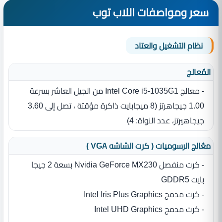
سعر ومواصفات اللاب توب
نظام التشغيل والعتاد
المٌعالج
- معالج Intel Core i5-1035G1 من الجيل العاشر بسرعة
1.00 جيجاهرتز ‏(‏8 ميجابايت ذاكرة مؤقتة ، تصل إلى 3.60
جيجاهيرتز، عدد النواة‏:‏ 4‏)‏
معُالج الرسوميات ( كرت الشاشه VGA )
- كرت منفصل Nvidia GeForce MX230 بسعة 2 جيجا
بايت GDDR5
- كرت مدمج Intel Iris Plus Graphics
- كرت مدمج Intel UHD Graphics