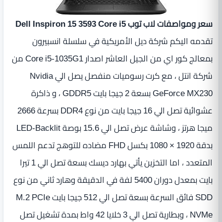
سعر ومواصفات لاب توب Dell Inspiron 15 3593 Core i5
تقدمه اليكم شركة ديل الأمريكية في سلسلة انسبيرون
بمعالج كور اي من الجيل العاشر اصدار Core i5-1035G1 من
شركة انتل ، مع كرت رسوميات منفصل يصل الي Nvidia
GeForce MX230 بسعة 2 جيجا بايت GDDR5 ، و ذاكرة
عشوائية تصل الي 16 جيجا بايت من نوع DDR4 بسرعة 2666
ميجا هرتز ، وشاشة عرض تصل الي 15.6 بوصة LED-Backlit
بدقة 1920 × 1080 بكسل FHD مضاده للتوهج تدعم اللمس
المتعدد ، اما التخزين يأتي بهارد ديسك بسعة تصل الي 1 تيرا
بايت بمعدل دوران 5400 لفة في الدقيقة وهارد ثاني من نوع
SDD فائق السرعة بسعة تصل الي 512 جيجا بايت M.2 PCIe
NVMe ، وبطارية تصل الي 3 خلايا 42 واط بمدة تشغيل تصل