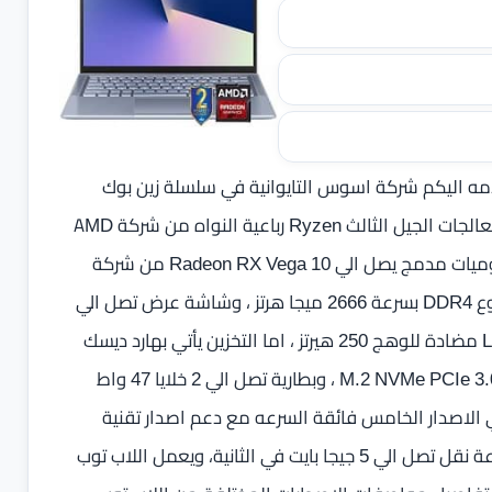
ه اليكم شركة اسوس التايوانية في سلسلة زين بوك
المميزه بالتصميم الانيق و الوزن النحيف ، حيث يأتي الجهاز بمعالجات الجيل الثالث Ryzen رباعية النواه من شركة AMD
اصدارت Ryzen 7 3700U و Ryzen 5 3500U بجانب كرت رسوميات مدمج يصل الي Radeon RX Vega 10 من شركة
AMD ، ، وذاكرة وصول عشوائية تصل الي 16 جيجا بايت من نوع DDR4 بسرعة 2666 ميجا هرتز ، وشاشة عرض تصل الي
14.0 بوصة FHD IPS بدقة 1920 × 1080 بكسل LED backlit مضادة للوهج 250 هيرتز ، اما التخزين يأتي بهارد ديسك
من نوع SDD فائق السرعة بسعة تصل الي 1 تيرا بايت M.2 NVMe PCIe 3.0 SSD ، وبطارية تصل الي 2 خلايا 47 واط
ت الواي فاي الاصدار الخامس فائقة السرعه مع دعم اصدار تقنية
البلوتوث 5.0 ، مع دعم العديد من منافذ USB 3 سريعة بسرعة نقل تصل الي 5 جيجا بايت في الثانية، ويعمل اللاب توب