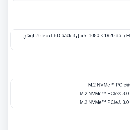
- شاشة 14.0 بوصة FHD IPS بدقة 1920 × 1080 بكسل LED backlit مضادة للوهج