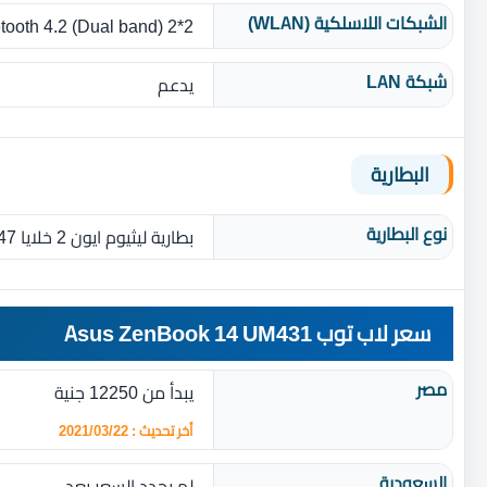
الشبكات اللاسلكية (WLAN)
tooth 4.2 (Dual band) 2*2
شبكة LAN
يدعم
البطارية
نوع البطارية‏
بطارية ليثيوم ايون 2 خلايا 47 واط
سعر لاب توب Asus ZenBook 14 UM431
مصر
يبدأ من 12250 جنية
أخر تحديث : 2021/03/22
السعودية
لم يحدد السعر بعد