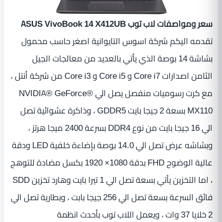
سعر ومواصفات لاب توب ASUS VivoBook 14 X412UB
تقدمه اليكم شركة اسوس التايوانية اصغر حاسب محمول
بشاشة 14 بوصة الذي يأتي بالعديد من معالجات الجيل
الثامن اصدارات Core i7 و Core i5 و Core i3 من شركة أنتل ،
مع كرت رسوميات منفصل يصل الي NVIDIA® GeForce®
MX110 بسعة 2 جيجا بايت GDDR5 ، وذاكرة عشوائية تصل
الي 16 جيجا بايت من نوع DDR4 بسرعة 2400 ميجا هرتز ،
وبشاشه عرض تصل الي 14.0 بوصة بإضاءة خلفية LED ودقة
عالية الوضوح FHD بدقة 1080× 1920 بكسل مضادة للتوهج
، اما التخزين يأتي بسعة تصل الي 1 تيرا بايت وهارد تخزين SDD
فائق السرعة بسعة تصل الي 256 جيجا بابت ، وبطارية تصل الي
2 خلايا 37 وات ، ويعمل اللاب توب بأحدث انظمة