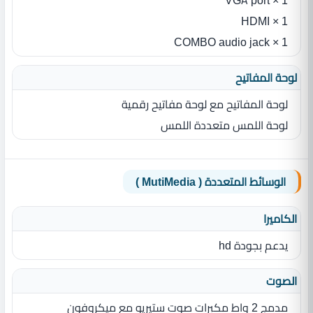
1 × VGA port
1 × HDMI
1 × COMBO audio jack
لوحة المفاتيح
لوحة المفاتيح مع لوحة مفاتيح رقمية
لوحة اللمس متعددة اللمس
الوسائط المتعددة ( MutiMedia )
الكاميرا
يدعم بجودة hd
الصوت
مدمج 2 واط مكبرات صوت ستيريو مع ميكروفون