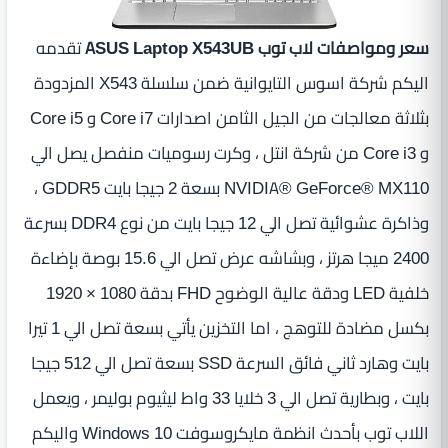
سعر ومواصفات لاب توب ASUS Laptop X543UB
تقدمه
اليكم شركة اسوس التايوانية ضمن سلسلة X543 المزدودة
بثلاثة معالجات من الجيل الثامن اصدارات Core i7‎ و Core i5
و Core i3 من شركة انتل ، وكرت رسوميات منفصل يصل الي
NVIDIA® GeForce® MX110 بسعة 2 جيجا بايت GDDR5 ،
وذاكرة عشوائية تصل الي 12 جيجا بايت من نوع DDR4 بسرعة
2400 ميجا هرتز ، وبشاشه عرض تصل الي 15.6 بوصة بإضاءة
خلفية LED ودقة عالية الوضوح FHD بدقة 1080 × 1920
بكسل مضادة للتوهج ، اما التخزين يأتي بسعة تصل الي 1 تيرا
بايت وهارد ثاني فائق السرعة SSD بسعة تصل الي 512 جيجا
بايت ، وبطارية تصل الي 3 خلايا 33 واط ليثيوم بوليمر ، ويعمل
اللاب توب بأحدث انظمة مايكروسوفت Windows 10 واليكم