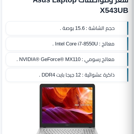
X543UB
حجم الشاشة :
15.6 بوصة .
معالج :
Intel Core i7‎-8550U .
معالج رسومي :
NVIDIA® GeForce® MX110 .
ذاكرة عشوائية :
12 جيجا بايت DDR4‏
.