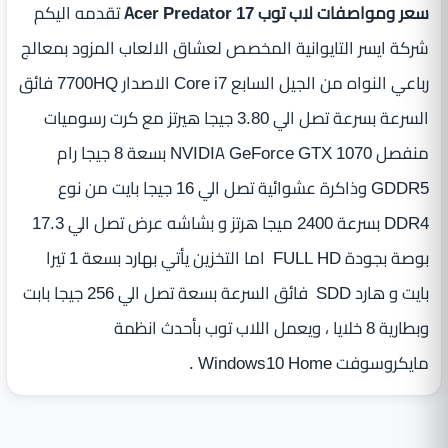
سعر ومواصفات لاب توب Acer Predator 17
تقدمه اليكم
شركة ايسر التايوانية المخصص لعشاق الالعاب المزود بمعالج
رباعي النواه من الجيل السابع Core i7 الاصدار 7700HQ فائق
السرعة بسرعة تصل الي 3.80 جيجا هيرتز مع كرت رسوميات
منفصل NVIDIA GeForce GTX 1070 بسعة 8 جيجا رام
GDDR5 وذاكرة عشوائية تصل الي 16 جيجا بايت من نوع
DDR4 بسرعة 2400 ميجا هرتز و بشاشه عرض تصل الي 17.3
بوصة بجودة FULL HD اما التخزين يأتي بهارد بسعة 1 تيرا
بايت و هارد SDD فائق السرعة بسعة تصل الي 256 جيجا بابت
وبطارية 8 خلايا ، ويعمل اللاب توب بأحدث انظمة
مايكروسوفت Windows10 Home .