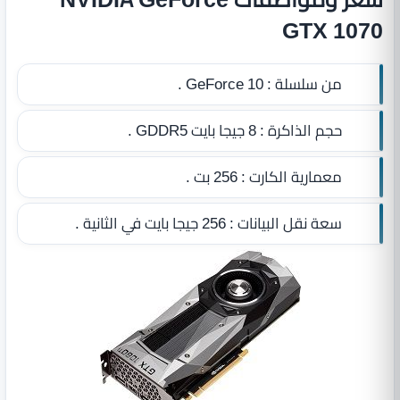
GTX 1070
من سلسلة :
GeForce 10 .
حجم الذاكرة :
8 جيجا بايت GDDR5
.
معمارية الكارت :
256 بت .
سعة نقل البيانات :
256 جيجا بايت في الثانية .