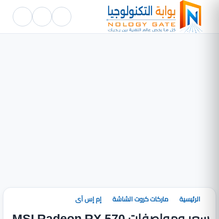
الرئيسية
ماركات كروت الشاشة
إم إس آى
سعر ومواصفات MSI Radeon RX 570