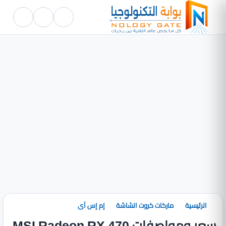
الرئيسية
ماركات كروت الشاشة
إم إس آى
سعر ومواصفات MSI Radeon RX 470