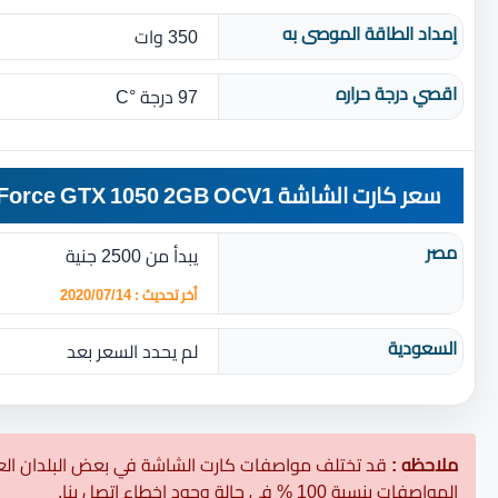
إمداد الطاقة الموصى به
350 وات
اقصي درجة حراره
97 درجة °C
سعر كارت الشاشة MSI GeForce GTX 1050 2GB OCV1
مصر
يبدأ من 2500 جنية
أخر تحديث : 2020/07/14
السعودية
لم يحدد السعر بعد
ملاحظه :
قد تختلف مواصفات كارت الشاشة في بعض البلدان العر
المواصفات بنسبة 100 % في حالة وجود اخطاء اتصل بنا.