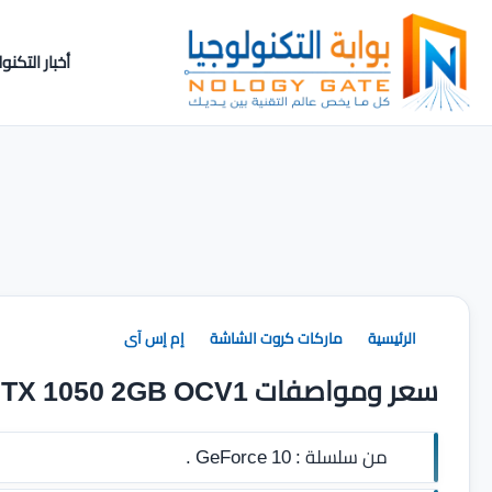
أخبار التكنول
الرئيسية
ماركات كروت الشاشة
إم إس آى
سعر ومواصفات MSI GeForce GTX 1050 2GB OCV1
من سلسلة :
GeForce 10 .