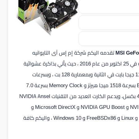
تقدمه اليكم شركة إم إس آى التايوانيه
بشريحة نيفيديا في سلسلة GeForce 10 الذي تم الاعلان عنه في 25 اكتوبر من عام 2016 ، حيث يأتي بذاكرة عشوائية
بسعة 2 جيجا بايت GDDR5 ، و يصل سعة نقل البيانات الي 112 جيجا بايت في الثانية وبمعمارية 128 بت ، وبسرعات
معالجة Base Clock بسرعة 1404 ميجا هيرتز و Boost Clock بسرعة 1518 ميجا هيرتز و Memory Clock بسرعة 7.0
Gbps ، ويصل الحد الأقصى للوضوح الرقمى الي 7680×4320 بكسل، ويدعم الكارت العديد من التقنيات NVIDIA Ansel
و NVIDIA G-SYNC -Ready و NVIDIA GameStream -Ready و NVIDIA GPU Boost و Microsoft DirectX و
Vulkan API ، ومعتمد من قبل انظمة التشغيل Windows 7 و Linux و FreeBSDx86 و Windows 10 ، واليكم كافة