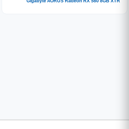
Gigabyte AORUS Radeon RX 580 8GB XTR