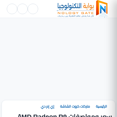
الرئيسية
ماركات كروت الشاشة
إي إم دي
سعر ومواصفات AMD Radeon R9